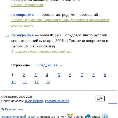
Словарь строителя
перекрытие
— перекрытие, род. мн. перекрытий …
9
Словарь трудностей произношения и ударения в современном
русском языке
перекрытие
— &mdash; [А.С.Гольдберг. Англо русский
10
энергетический словарь. 2006 г.] Тематики энергетика в
целом EN blankingclosing …
Справочник технического переводчика
Страницы
Следующая
→
1
2
3
4
5
6
7
8
9
10
11
12
13
© Академик, 2000-2026
18+
Обратная связь:
Техподдержка
,
Реклама на сайте
👣 Путешествия
Экспорт словарей на сайты
, сделанные на PHP,
Joomla,
Drupal,